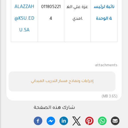
ALAZZAH
نائبة لرئيس
عزة علي الغ
011805221
@KSU.ED
ة الوحدة
امدي
4
U.SA
attachments
إجراءات ونماذج مسار التدريب الميداني
(3.65 MB)
شارك هذه الصفحة