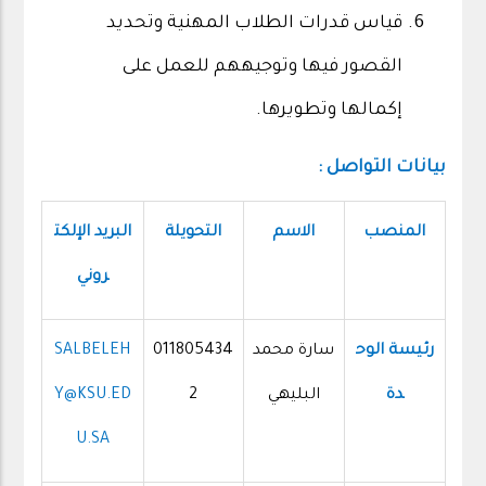
قياس قدرات الطلاب المهنية وتحديد
القصور فيها وتوجيههم للعمل على
إكمالها وتطويرها.
بيانات التواصل :
المنصب
الاسم
التحويلة
البريد الإلكت
روني
رئيسة الوح
سارة محمد
011805434
SALBELEH
دة
البليهي
2
Y@KSU.ED
U.SA