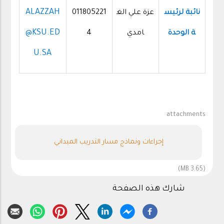
ALAZZAH
نائبة لرئيس
عزة علي الغ
011805221
@KSU.ED
ة الوحدة
امدي
4
U.SA
attachments
إجراءات ونماذج مسار التدريب الميداني
(3.65 MB)
شارك هذه الصفحة