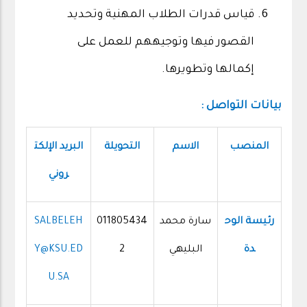
قياس قدرات الطلاب المهنية وتحديد
القصور فيها وتوجيههم للعمل على
إكمالها وتطويرها.
بيانات التواصل :
المنصب
الاسم
التحويلة
البريد الإلكت
روني
رئيسة الوح
سارة محمد
011805434
SALBELEH
دة
البليهي
2
Y@KSU.ED
U.SA