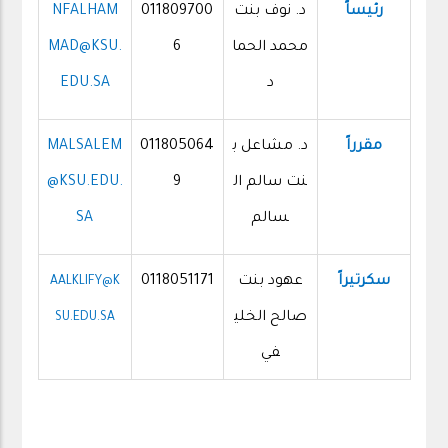
رئيساً
د. نوف بنت
011809700
NFALHAM
محمد الحما
6
MAD@KSU.
د
EDU.SA
مقرراً
د. مشاعل ب
011805064
MALSALEM
نت سالم ال
9
@KSU.EDU.
سالم
SA
سكرتيراً
عهود بنت
0118051171
AALKLIFY@K
صالح الخلي
SU.EDU.SA
في